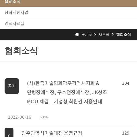
협회소식
창작지원사업
양식자료실
Home
사무국
협회소식
협회소식
(사)한국미술협회광주광역시지회 &
304
공지
만평장례식장, 구호전장례식장, JK상조
MOU 체결 _ 기업형 회원권 사용안내
2022-06-16
2196
광주광역시미술대전 운영규정
129
6