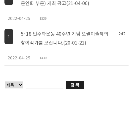
문인화 부문) 개최 공고(21-04-06)
2022-04-25
1536
5·18 민주화운동 40주년 기념 오월미술제의
242
1
참여작가를 모십니다.(20-01-21)
2022-04-25
1430
협회안내
협회사업
광주 예술의 거리
인사말
공모전
올해의 사업계획
전시안내
예술가 지원 및 운영
사무국
광주광역시전
커뮤니티
조직도
연도별 사업안내
금남로분관
거리 기반 인프라 구축
협회소식