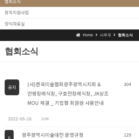
협회소식
창작지원사업
양식자료실
Home
사무국
협회소식
협회소식
(사)한국미술협회광주광역시지회 &
304
공지
만평장례식장, 구호전장례식장, JK상조
MOU 체결 _ 기업형 회원권 사용안내
2022-06-16
2198
광주광역시미술대전 운영규정
129
6