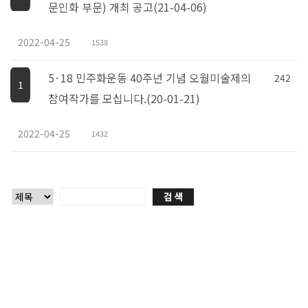
문인화 부문) 개최 공고(21-04-06)
2022-04-25
1538
5·18 민주화운동 40주년 기념 오월미술제의
242
1
참여작가를 모십니다.(20-01-21)
2022-04-25
1432
협회안내
협회사업
광주 예술의 거리
인사말
공모전
올해의 사업계획
전시안내
예술가 지원 및 운영
사무국
광주광역시전
커뮤니티
조직도
연도별 사업안내
금남로분관
거리 기반 인프라 구축
협회소식